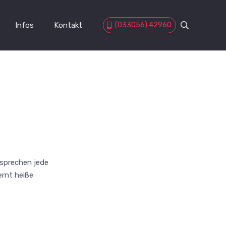
Infos
Kontakt
(033056) 42960
rsprechen jede
ernt heiße