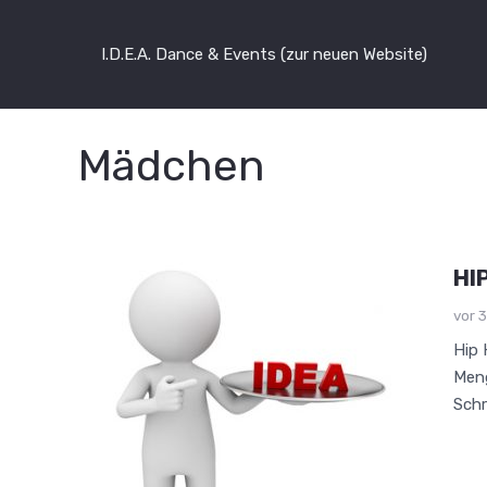
I.D.E.A. Dance & Events (zur neuen Website)
Mädchen
HI
vor 
Hip 
Meng
Schr