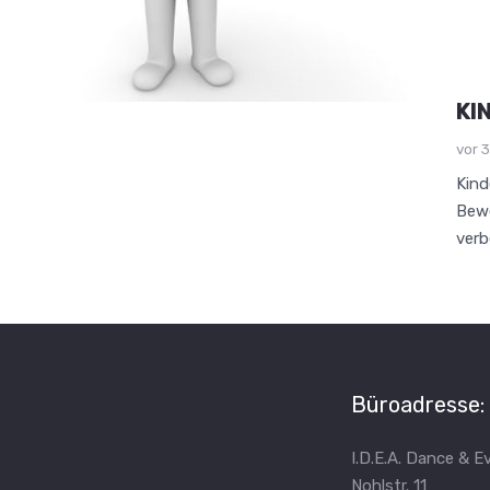
KI
vor 
Kind
Bewe
verb
Büroadresse:
I.D.E.A. Dance & E
Nohlstr. 11